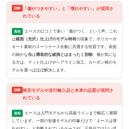
「傷がつきやすい」と「壊れやすい」が混同さ
れている
エースの口コミで多い「傷がつく」という声。これ
真相
は
鏡面（光沢）仕上げのモデル特有
の現象で、ポリカーボ
ネート素材のスーツケース全般に共通する性質です。表面
の細かな傷は
構造的な破損とはまったく別物
。傷が気にな
る方は、マット仕上げやヘアライン加工、カーボン柄のモ
デルを選べばほぼ解決します。
格安モデルや並行輸入品と本来の品質が混同さ
れている
エースは入門モデルから高級ラインまで幅広く展開
真相
しています。一部の安価モデルの印象だけで「エースは壊
れやすい」と判断されているケースや、正規品ではない流