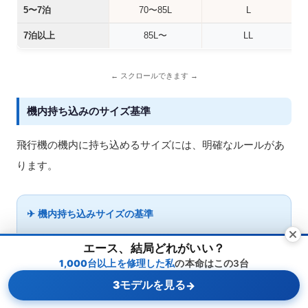
5〜7泊
70〜85L
L
7泊以上
85L〜
LL
機内持ち込みのサイズ基準
飛行機の機内に持ち込めるサイズには、明確なルールがあ
ります。
✈ 機内持ち込みサイズの基準
・
国内線（100席以上）
：3辺の合計115cm以内
エース、結局どれがいい？
（55×40×25cm目安）／重量10kgまで
1,000台以上を修理した私
の本命はこの3台
・
国内線（100席未満）
：3辺の合計100cm以内
3モデルを見る
→
（45×35×20cm目安）
メニュー
ホーム
検索
トップ
サイドバー