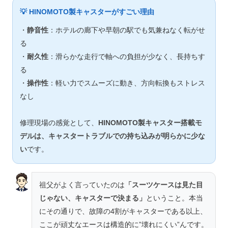
💡 HINOMOTO製キャスターがすごい理由
・
静音性
：ホテルの廊下や早朝の駅でも気兼ねなく転がせ
る
・
耐久性
：滑らかな走行で軸への負担が少なく、長持ちす
る
・
操作性
：軽い力でスムーズに動き、方向転換もストレス
なし
修理現場の感覚として、
HINOMOTO製キャスター搭載モ
デルは、キャスタートラブルでの持ち込みが明らかに少な
い
です。
祖父がよく言っていたのは
「スーツケースは見た目
じゃない、キャスターで決まる」
ということ。本当
にその通りで、故障の4割がキャスターである以上、
ここが頑丈なエースは構造的に”壊れにくい”んです。