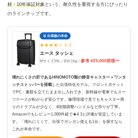
材・10年保証対象
という、耐久性を重視する方にぴったり
のラインナップです。
🥇 出張族の本命
★★★★☆ 4.3
エース タッシェ
参考 ¥25,000前後〜
Mサイズ59L／約4.1kg／
壊れにくさの肝であるHINOMOTO製の静音キャスター＋ワンタ
ッチストッパーを搭載
した出張特化モデル。フロントポケット
でPC・書類を立てたまま出し入れでき、新幹線や電車でもスー
ツケースが転がらず安心です。修理現場で見てもキャスター周
りのトラブルが少なく、4段階調整ハンドルなど作りが丁寧。
Amazonでもレビュー1,000件超で★4.3と評価が安定していま
す。「壊れにくくて、出張でガンガン使える1台」を探すなら
これが本命です。