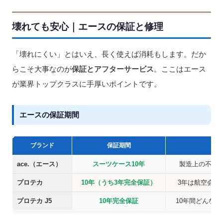
壊れても安心｜エースの保証と修理
「壊れにくい」とはいえ、長く使えば消耗もします。だか
らこそ大事なのが
保証とアフターサービス
。ここはエース
が業界トップクラスに手厚いポイントです。
エースの保証期間
ブランド
保証期間
特
ace.（エース）
スーツケース10年
製造上の不具
プロテカ
10年（うち3年完全保証）
3年は航空会社
プロテカ J5
10年完全保証
10年間どんな