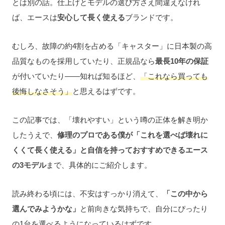
とは別の話。仕上げとモデルの選び方さえ間違えなけれ
ば、エースは
安心して長く使える
ブランドです。
むしろ、故障の約4割を占める「キャスター」に日本製の高
品質なものを採用していたり、正規品なら
最長10年の保証
が付いていたり——知れば知るほど、
「これなら買っても
後悔しなさそう」
と思えるはずです。
この記事では、「壊れやすい」という噂の正体を解き明か
したうえで、
修理のプロである僕が「これを選べば壊れに
くくて長く使える」と自信を持っておすすめできるエース
の3モデル
まで、具体的にご紹介します。
読み終わる頃には、不安はすっかり消えて、
「この中から
選んでみようかな」
と前向きな気持ちで、自分にぴったり
の1台を選べるようになっているはずです。