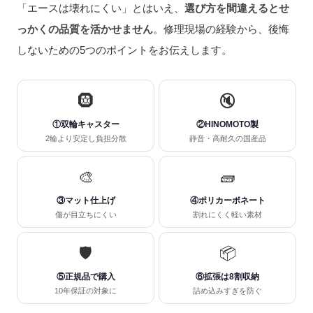
「エースは壊れにくい」とはいえ、
選び方を間違えるとせ
っかくの品質を活かせません
。修理現場の経験から、後悔
しないための5つのポイントをお伝えします。
🛞
🔇
①双輪キャスター
②HINOMOTO製
2輪より安定し負担分散
静音・高耐久の国産品
🎨
🧱
③マット仕上げ
④ポリカーボネート
傷が目立ちにくい
割れにくく軽い素材
🛡
📦
⑤正規品で購入
⑥拡張は8割収納
10年保証の対象に
詰め込みすぎを防ぐ