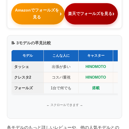
Amazonでフォールズを
楽天でフォールズを見る
見る
📝 3モデルの早見比較
モデル
こんな人に
キャスター
スト
タッシェ
出張が多い
HINOMOTO
あ
クレスタ2
コスパ重視
HINOMOTO
あ
フォールズ
1台で何でも
搭載
あ
各モデルのもっと詳しいレビューや、他の人気モデルとの