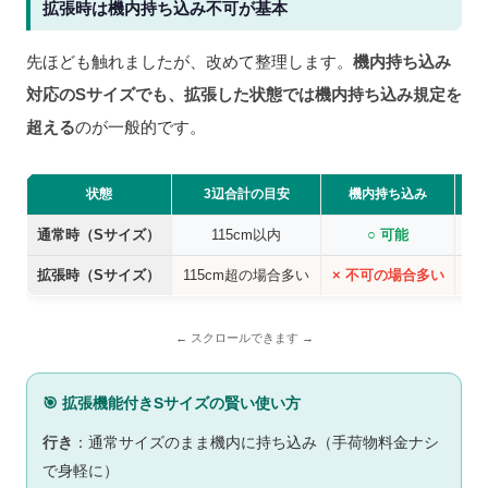
拡張時は機内持ち込み不可が基本
先ほども触れましたが、改めて整理します。
機内持ち込み
対応のSサイズでも、拡張した状態では機内持ち込み規定を
超える
のが一般的です。
状態
3辺合計の目安
機内持ち込み
通常時（Sサイズ）
115cm以内
○ 可能
行
拡張時（Sサイズ）
115cm超の場合多い
× 不可の場合多い
帰
🎯 拡張機能付きSサイズの賢い使い方
行き
：通常サイズのまま機内に持ち込み（手荷物料金ナシ
で身軽に）