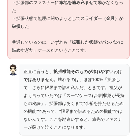
・拡張部のファスナーに
布地を噛み込ませて
動かなくなっ
た
・拡張状態で無理に閉めようとして
スライダー（金具）が
破損
した
共通しているのは、いずれも
「拡張した状態でパンパンに
詰めすぎた」
ケースだということです。
正直に言うと、
拡張機能そのものが壊れやすいわけ
ではありません
。壊れるのは、ほぼ100%「拡張し
て、さらに限界まで詰め込んだ」ときです。祖父が
よく言っていたのは「スーツケースは8割収納が長持
ちの秘訣」。拡張部はあくまで“余裕を持たせるため
の機能”であって、“限界まで詰めるための機能”では
ないんです。ここを勘違いすると、旅先でファスナ
ーが裂けて泣くことになります。