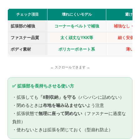
チェック項目
壊れにくいモデル
避けたい
拡張部の補強
コーナーをベルトで補強
補強なし・フ
ファスナー品質
太く頑丈なYKK等
細く安価な
ボディ素材
ポリカーボネート系
薄い安
✅ 拡張部を長持ちさせる使い方
・拡張しても
「8割収納」を守る
（パンパンに詰めない）
・閉めるときは
布地を噛み込ませない
よう注意
・拡張状態で
無理に座って閉めない
（ファスナーに過度な
負担）
・使わないときは拡張を閉じておく（型崩れ防止）