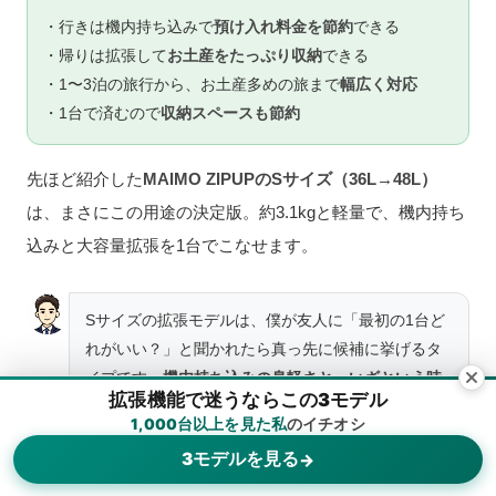
・行きは機内持ち込みで
預け入れ料金を節約
できる
・帰りは拡張して
お土産をたっぷり収納
できる
・1〜3泊の旅行から、お土産多めの旅まで
幅広く対応
・1台で済むので
収納スペースも節約
先ほど紹介した
MAIMO ZIPUPのSサイズ（36L→48L）
は、まさにこの用途の決定版。約3.1kgと軽量で、機内持ち
込みと大容量拡張を1台でこなせます。
Sサイズの拡張モデルは、僕が友人に「最初の1台ど
れがいい？」と聞かれたら真っ先に候補に挙げるタ
イプです。
機内持ち込みの身軽さと、いざという時
拡張機能で迷うならこの3モデル
の大容量を両立できる
のは本当に便利。ただし繰り
1,000台以上を見た私
のイチオシ
返しになりますが、
拡張した状態では機内持ち込み
3モデルを見る
→
できない
ので、「行き＝通常、帰り＝拡張」を前提
メニュー
ホーム
検索
トップ
サイドバー
に選んでくださいね。