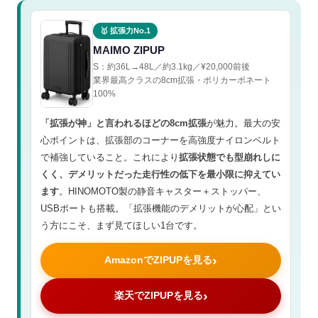
🥇 拡張力No.1
MAIMO ZIPUP
S：約36L→48L／約3.1kg／¥20,000前後
業界最高クラスの8cm拡張・ポリカーボネート
100%
「拡張が神」と言われるほどの8cm拡張
が魅力。最大の安
心ポイントは、拡張部のコーナーを高強度ナイロンベルト
で補強していること。これにより
拡張状態でも型崩れしに
くく、デメリットだった走行性の低下を最小限に抑えてい
ます
。HINOMOTO製の静音キャスター＋ストッパー、
USBポートも搭載。「拡張機能のデメリットが心配」とい
う方にこそ、まず見てほしい1台です。
AmazonでZIPUPを見る
楽天でZIPUPを見る