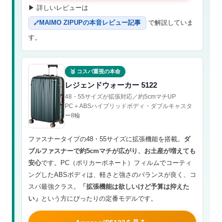
▶ 詳しいレビューは
MAIMO ZIPUPの本音レビュー記事
で解説していま
す。
🥈 コスパ重視の本命
レジェンドウォーカー 5122
48・55サイズが拡張対応／約5cmマチUP
PC＋ABSハイブリッドボディ・ダブルキャスタ
ー8輪
ファスナータイプの48・55サイズに拡張機能を搭載。
ダ
ブルファスナーで約5cmマチが広がり、お土産が増えても
安心
です。PC（ポリカーボネート）フィルムでコーティ
ングしたABSボディは、軽さと強さのバランスが良く、コ
スパ最強クラス。
「拡張機能は欲しいけど予算は抑えた
い」
という方にぴったりの定番モデルです。