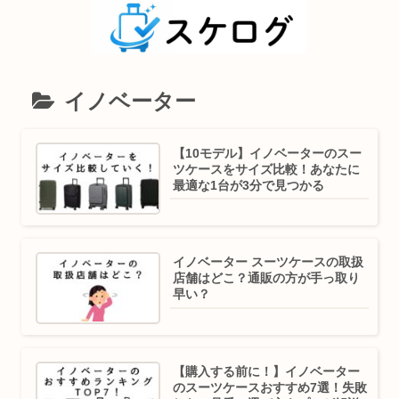
イノベーター
【10モデル】イノベーターのスー
ツケースをサイズ比較！あなたに
最適な1台が3分で見つかる
イノベーター スーツケースの取扱
店舗はどこ？通販の方が手っ取り
早い？
【購入する前に！】イノベーター
のスーツケースおすすめ7選！失敗