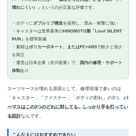
壊れにくい）」
というのが正直な評価です。
・ボディに
ダブルリブ構造
を採用し、歪み・衝撃に強い
・キャスターは世界基準の
HINOMOTO製「Lisof SILENT
RUN」
を標準装備
・素材は
ポリカーボネート、またはPC+ABS
で軽さと強さ
を両立
・運営は日本企業（衣川産業）で、
国内の修理・サポート
体制
あり
スーツケースが壊れる原因として、修理現場で多いのは
「キャスター」「ファスナー」「ボディの割れ」の3つ。
バ
ーマスはこの3つのどれに対しても、しっかり手を打ってい
る設計
なんです。
こんな人にはおすすめできない