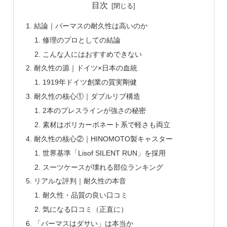
目次
結論｜バーマスの耐久性は高いのか
修理のプロとしての結論
こんな人にはおすすめできない
耐久性の源｜ドイツ×日本の血統
1919年ドイツ創業の質実剛健
耐久性の核心①｜ダブルリブ構造
2本のプレスラインが強さの秘密
素材はポリカーボネート系で軽さも両立
耐久性の核心②｜HINOMOTO製キャスター
世界基準「Lisof SILENT RUN」を採用
スーツケースが壊れる部位ランキング
リアルな評判｜耐久性の本音
耐久性・品質の良い口コミ
気になる口コミ（正直に）
「バーマスはダサい」は本当か