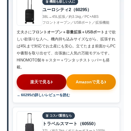
🥈 機能も欲しい人に
ユーロシティ2（60295）
38L→45L拡張／約3.1kg／PC+ABS
フロントオープン／USBポート／拡張機能
丈夫さに
フロントオープン＋容量拡張＋USBポート
まで欲
しい欲張りな人へ。機内持ち込みサイズながら、拡張すれ
ば45Lまで対応でお土産にも安心。立てたまま前面からPC
や書類を取り出せて、出張族に人気の万能モデルです。
HINOMOTO製キャスター＋ワンタッチストッパーも搭
載。
楽天で見る
Amazonで見る
→ 60295の詳しいレビューを読む
🥉 コスパ重視なら
トラベルスマート（60550）
37L／約3.2kg／ポリカーボネート100%