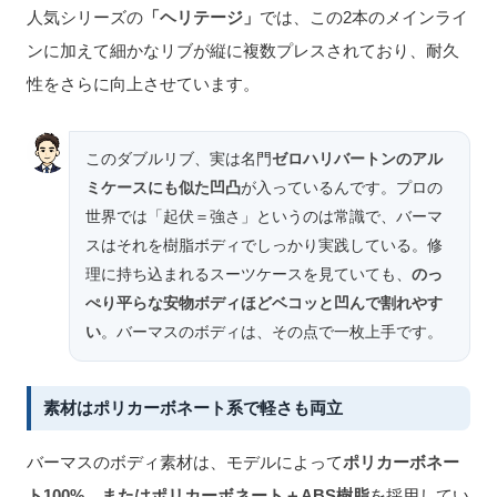
人気シリーズの
「ヘリテージ」
では、この2本のメインライ
ンに加えて細かなリブが縦に複数プレスされており、耐久
性をさらに向上させています。
このダブルリブ、実は名門
ゼロハリバートンのアル
ミケースにも似た凹凸
が入っているんです。プロの
世界では「起伏＝強さ」というのは常識で、バーマ
スはそれを樹脂ボディでしっかり実践している。修
理に持ち込まれるスーツケースを見ていても、
のっ
ぺり平らな安物ボディほどベコッと凹んで割れやす
い
。バーマスのボディは、その点で一枚上手です。
素材はポリカーボネート系で軽さも両立
バーマスのボディ素材は、モデルによって
ポリカーボネー
ト100%、またはポリカーボネート＋ABS樹脂
を採用してい