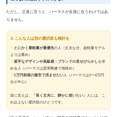
ただし、正直に言うと、バーマスが全員に合うわけではあ
りません。
⚠ こんな人は別の選択肢も検討を
・
とにかく最軽量が最優先
の人（丈夫な分、超軽量モデル
よりは重め）
・
派手なデザインや高級感・ブランドの見せびらかし
を求
める人（バーマスは質実剛健で地味め）
・
1万円前後の激安で済ませたい
人（バーマスは2〜4万円
台が中心）
逆に言えば、
「長く丈夫に、静かに使いたい」
人には、こ
れ以上ない選択肢のひとつです。