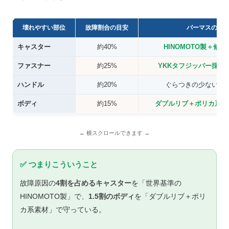
壊れやすい部位
故障割合の目安
バーマスの対
キャスター
約40%
HINOMOTO製＋修
ファスナー
約25%
YKKタフジッパー採用
ハンドル
約20%
ぐらつきの少ない高
ボディ
約15%
ダブルリブ＋ポリカ系で
✅ つまりこういうこと
故障原因の
4割を占めるキャスター
を「世界基準の
HINOMOTO製」で、
1.5割のボディ
を「ダブルリブ＋ポリ
カ系素材」で守っている。