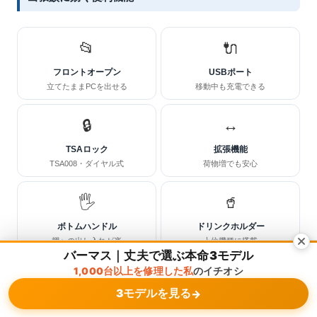
📂
🔌
フロントオープン
USBポート
立てたままPCを出せる
移動中も充電できる
🔒
↔️
TSAロック
拡張機能
TSA008・ダイヤル式
荷物増でも安心
🖐️
🥤
ボトムハンドル
ドリンクホルダー
棚への出し入れが楽
上位機種に搭載
バーマス｜丈夫で選ぶ本命3モデル
1,000台以上を修理した私
のイチオシ
💡 プロの目で見た「機能と耐久性のバランス」
3モデルを見る
→
メニュー
ホーム
検索
トップ
サイドバー
スーツケースは
機能を盛るほど、可動部が増えて壊れる箇