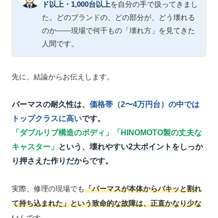
ド以上・1,000台以上
を自分の手で扱ってきまし
た。どのブランドの、どの部分が、どう壊れる
のか——現場で何千もの「壊れ方」を見てきた
人間です。
先に、結論からお伝えします。
バーマスの耐久性は、
価格帯（2〜4万円台）の中では
トップクラスに高い
です。
「ダブルリブ構造のボディ」「HINOMOTO製の丈夫な
キャスター」
という、壊れやすい2大ポイントをしっか
り押さえた作りだからです。
実際、修理の現場でも
「バーマスが本体からバキッと割れ
て持ち込まれた」という致命的な故障は、正直かなり少な
い
んです。