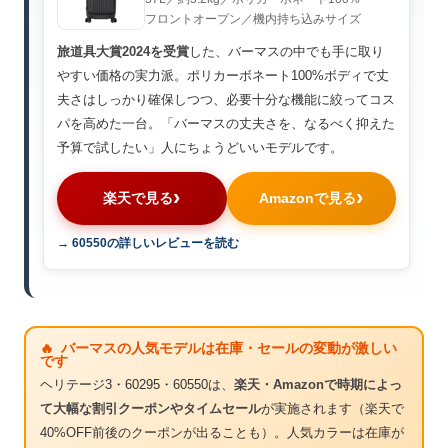
フロントオープン／機内持ち込みサイズ
旅道具大賞2024を受賞
した、バーマスの中でも手に取り
やすい価格の実力派。ポリカーボネート100%ボディで丈
夫さはしっかり確保しつつ、必要十分な機能に絞ってコス
パを高めた一台。「バーマスの丈夫さを、なるべく抑えた
予算で試したい」人にちょうどいいモデルです。
楽天で見る
Amazonで見る
→ 60550の詳しいレビューを読む
🔥 バーマスの人気モデルは在庫・セールの変動が激しい
です
ヘリテージ3・60295・60550は、
楽天・Amazonで時期によっ
て大幅な割引クーポンやタイムセール
が実施されます（楽天で
40%OFF前後のクーポンが出ることも）。人気カラーは在庫が