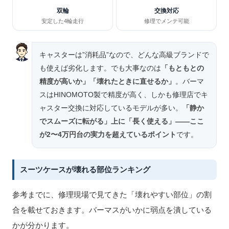
双輪
交換対応
安定した4輪走行
修理でメンテ可能
キャスターは”消耗品”なので、どんな高級ブランドで
も使えば劣化します。でも大事なのは
「もともとの
精度が高いか」「壊れたときに直せるか」
。バーマ
スはHINOMOTO製で精度が高く、しかも修理店でキ
ャスター交換に対応しているモデルが多い。
「静か
でスムーズに転がる」上に「長く使える」——ここ
が2〜4万円台の実力を超えているポイント
です。
スーツケースが壊れる部位ランキング
参考までに、修理現場で見てきた「壊れやすい部位」の割
合を載せておきます。バーマスがいかに弱点を潰している
かが分かります。