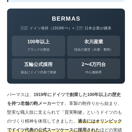
BERMAS
🇩🇪 ドイツ発祥（1919年〜）× 🇯🇵 日本企業が継承
100年以上
衣川産業
ブランドの歴史
現在の運営（兵庫・豊岡）
五輪公式採用
2〜4万円台
過去にドイツ代表で実績
中心価格帯
バーマスは、
1919年にドイツで創業した100年以上の歴史
を持つ老舗の鞄メーカー
です。革製の鞄作りから始まり、
堅実な職人技に支えられて「質実剛健」というドイツのも
のづくり精神を体現してきました。
過去にはオリンピック
でドイツ代表の公式スーツケースに採用された
ほどの実績