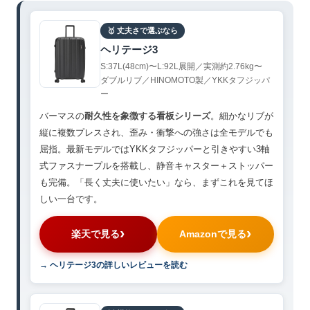
🥇 丈夫さで選ぶなら
ヘリテージ3
S:37L(48cm)〜L:92L展開／実測約2.76kg〜
ダブルリブ／HINOMOTO製／YKKタフジッパ
ー
バーマスの
耐久性を象徴する看板シリーズ
。細かなリブが
縦に複数プレスされ、歪み・衝撃への強さは全モデルでも
屈指。最新モデルではYKKタフジッパーと引きやすい3軸
式ファスナープルを搭載し、静音キャスター＋ストッパー
も完備。「長く丈夫に使いたい」なら、まずこれを見てほ
しい一台です。
楽天で見る
Amazonで見る
→ ヘリテージ3の詳しいレビューを読む