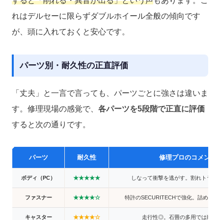
すると「削れる・異音が出る」という声
もあります。こ
れはデルセーに限らずダブルホイール全般の傾向です
が、頭に入れておくと安心です。
パーツ別・耐久性の正直評価
「丈夫」と一言で言っても、パーツごとに強さは違いま
す。修理現場の感覚で、
各パーツを5段階で正直に評価
すると次の通りです。
パーツ
耐久性
修理プロのコメント
ボディ（PC）
★★★★★
しなって衝撃を逃がす。割れトラブ
ファスナー
★★★★☆
特許のSECURITECHで強化。詰めす
キャスター
★★★★☆
走行性◎。石畳の多用では削れ