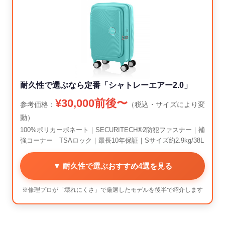
耐久性で選ぶなら定番「シャトレーエアー2.0」
¥30,000前後〜
参考価格：
（税込・サイズにより変
動）
100%ポリカーボネート｜SECURITECH®2防犯ファスナー｜補
強コーナー｜TSAロック｜最長10年保証｜Sサイズ約2.9kg/38L
▼ 耐久性で選ぶおすすめ4選を見る
※修理プロが「壊れにくさ」で厳選したモデルを後半で紹介します