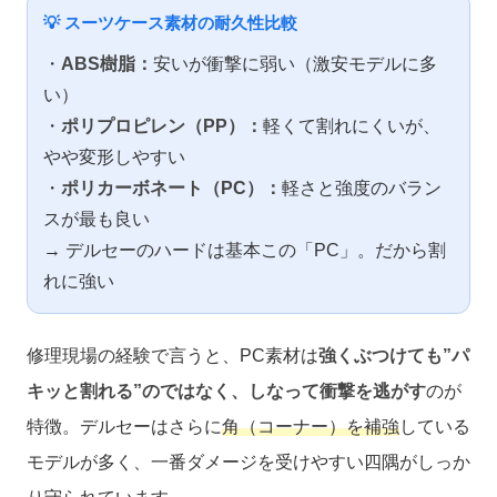
💡 スーツケース素材の耐久性比較
・
ABS樹脂：
安いが衝撃に弱い（激安モデルに多
い）
・
ポリプロピレン（PP）：
軽くて割れにくいが、
やや変形しやすい
・
ポリカーボネート（PC）：
軽さと強度のバラン
スが最も良い
→ デルセーのハードは基本この「PC」。だから割
れに強い
修理現場の経験で言うと、PC素材は
強くぶつけても”パ
キッと割れる”のではなく、しなって衝撃を逃がす
のが
特徴。デルセーはさらに
角（コーナー）を補強
している
モデルが多く、一番ダメージを受けやすい四隅がしっか