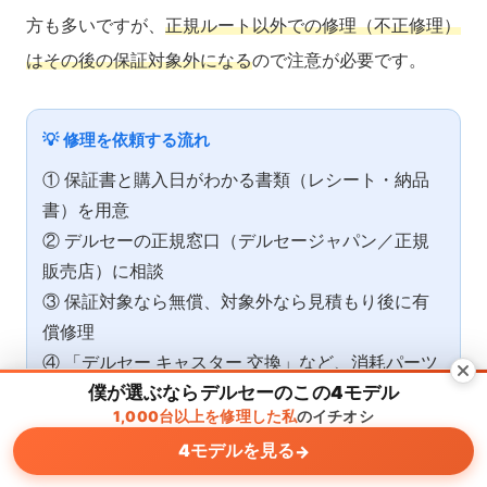
方も多いですが、
正規ルート以外での修理（不正修理）
はその後の保証対象外になる
ので注意が必要です。
💡 修理を依頼する流れ
① 保証書と購入日がわかる書類（レシート・納品
書）を用意
② デルセーの正規窓口（デルセージャパン／正規
販売店）に相談
③ 保証対象なら無償、対象外なら見積もり後に有
償修理
④ 「デルセー キャスター 交換」など、消耗パーツ
僕が選ぶならデルセーのこの4モデル
も有償で対応可能
1,000台以上を修理した私
のイチオシ
→ 正規ルートを使えば、パーツ交換で長く使い続
4モデルを見る
→
けられる
メニュー
ホーム
検索
トップ
サイドバー