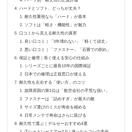
パーツ別・耐久性の正直評価
ハードとソフト、どっちが丈夫？
耐久性重視なら「ハード」が基本
ソフトは「軽さ・機能性」が魅力
口コミから見える耐久性の真実
良い口コミ｜「3年壊れない」「軽くて頑丈」
悪い口コミ｜「ファスナー」「石畳での削れ」
保証と修理｜長く使える安心の仕組み
シリーズごとに最長10年の国際保証
日本での修理は正規窓口が使える
耐久性を左右する「使い方」のコツ
故障原因の第1位は「航空会社の手荒な扱い」
ファスナーは「詰めすぎ」が最大の敵
サイズ選びのミスが寿命を縮める
日常メンテで寿命はさらに延びる
耐久性で選ぶ｜デルセーおすすめ4選
①シャトレーエアー2.0｜迷ったらコレの本命