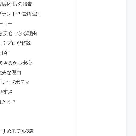
初期不良の報告
ブランド？信頼性は
ーカー
ら安心できる理由
こ？プロが解説
割合
できるから安心
丈夫な理由
ブリッドボディ
頑丈さ
はどう？
すすめモデル3選