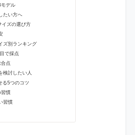
3モデル
したい方へ
サイズの選び方
安
イズ別ランキング
項目で採点
総合点
を検討したい人
せる5つのコツ
の習慣
い習慣
）