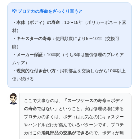
💡 プロテカの寿命をざっくり言うと
・
本体（ボディ）の寿命
：10〜15年（ポリカーボネート素
材）
・
キャスターの寿命
：使用頻度により5〜10年（交換可
能）
・
メーカー保証
：10年間（うち3年は無償修理のプレミア
ムケア）
・
現実的な付き合い方
：消耗部品を交換しながら10年以上
使い続ける
ここで大事なのは、
「スーツケースの寿命＝ボディ
の寿命ではない」
ということ。実は修理現場に来る
プロテカの多くは、ボディは元気なのにキャスター
やハンドルだけが傷んでいるパターンです。プロテ
カはこの
消耗部品の交換ができる
ので、ボディが無