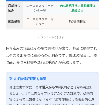
店舗持ち
エースカスタマーセ
その場見積り／簡易修理は
近
込み
ンター等
最短当日
エースカスタマーセ
郵送修理
約3週間程度
近
ンター
持ち込みの場合はその場で見積りが出て、料金に納得すれ
ばそのまま修理に進めるのが利点です。郵送の場合は、修
理品と修理依頼書を送れば手続きが完結します。
💡 まずは保証期間を確認
修理に出す前に、まず
購入から3年以内かどうか
を確認し
ましょう。3年以内ならプレミアムケアの対象で、破損内
容によっては
無償
になります（通常使用による表面的な摩