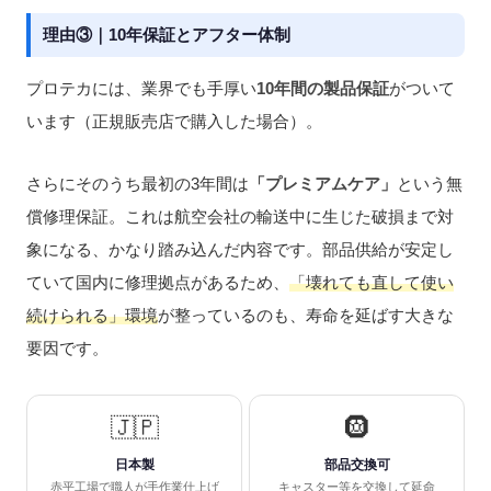
理由③｜10年保証とアフター体制
プロテカには、業界でも手厚い
10年間の製品保証
がついて
います（正規販売店で購入した場合）。
さらにそのうち最初の3年間は
「プレミアムケア」
という無
償修理保証。これは航空会社の輸送中に生じた破損まで対
象になる、かなり踏み込んだ内容です。部品供給が安定し
ていて国内に修理拠点があるため、
「壊れても直して使い
続けられる」環境
が整っているのも、寿命を延ばす大きな
要因です。
🇯🇵
🛞
日本製
部品交換可
赤平工場で職人が手作業仕上げ
キャスター等を交換して延命