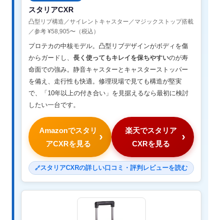
スタリアCXR
凸型リブ構造／サイレントキャスター／マジックストップ搭載
／参考 ¥58,905〜（税込）
プロテカの中核モデル。凸型リブデザインがボディを傷
からガードし、
長く使ってもキレイを保ちやすい
のが寿
命面での強み。静音キャスターとキャスターストッパー
を備え、走行性も快適。修理現場で見ても構造が堅実
で、「10年以上の付き合い」を見据えるなら最初に検討
したい一台です。
Amazonでスタリ
楽天でスタリア
アCXRを見る
CXRを見る
スタリアCXRの詳しい口コミ・評判レビューを読む