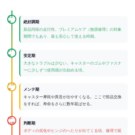
0-3
絶好調期
年
新品同様の走行性。プレミアムケア（無償修理）の対象
期間でもあり、最も安心して使える時期。
3-7
安定期
年
大きなトラブルは少ない。キャスターのゴムやファスナ
ーに少しずつ使用感が出始める頃。
7-10
メンテ期
年
キャスター摩耗や異音が出やすくなる。ここで部品交換
をすれば、寿命をさらに数年延ばせる。
10-
判断期
15年
ボディの劣化やヒンジのへたりが出てくる頃。修理で延