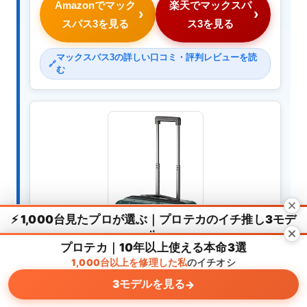
Amazonでマック
楽天でマックスパ
スパス3を見る
ス3を見る
マックスパス3の詳しい口コミ・評判レビューを読
む
⚡ 1,000台見たプロが選ぶ｜プロテカのイチ推し3モデ
ル
プロテカ｜10年以上使える本命3選
日本製×10年保証｜部品交換で長寿命｜スタリアCXR・マックスパ
1,000台以上を修理した私
ス3他
のイチオシ
3モデルを見る
3モデルを見る
→
→
メニュー
ホーム
検索
トップ
サイドバー