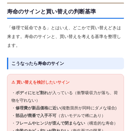
寿命のサインと買い替えの判断基準
「修理で延命できる」とはいえ、どこかで買い替えどきは
来ます。寿命のサインと、買い替えを考える基準を整理し
ます。
こうなったら寿命のサイン
⚠ 買い替えを検討したいサイン
・
ボディにヒビ割れ
が入っている（衝撃吸収力が落ち、荷
物を守れない）
・
修理費が新品価格に近い
(複数箇所が同時にダメな場合)
・
部品が廃番で入手不可
（古いモデルで稀にあり）
・
フレームやヒンジが歪んで閉まらない
（構造的な寿命）
・
内装のカビ・匂いが取れない
（衛生面での限界）