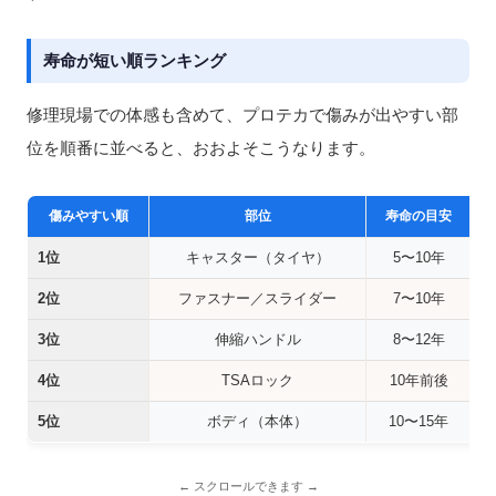
寿命が短い順ランキング
修理現場での体感も含めて、プロテカで傷みが出やすい部
位を順番に並べると、おおよそこうなります。
傷みやすい順
部位
寿命の目安
1位
キャスター（タイヤ）
5〜10年
2位
ファスナー／スライダー
7〜10年
3位
伸縮ハンドル
8〜12年
4位
TSAロック
10年前後
5位
ボディ（本体）
10〜15年