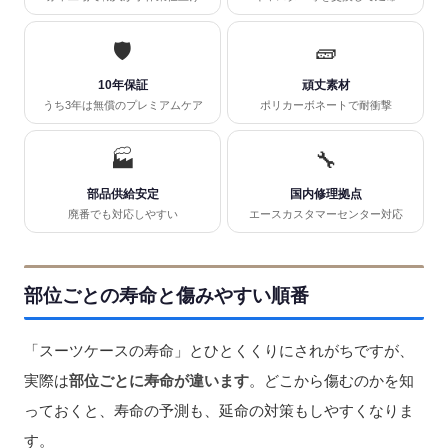
🛡️
🧱
10年保証
頑丈素材
うち3年は無償のプレミアムケア
ポリカーボネートで耐衝撃
🏭
🔧
部品供給安定
国内修理拠点
廃番でも対応しやすい
エースカスタマーセンター対応
部位ごとの寿命と傷みやすい順番
「スーツケースの寿命」とひとくくりにされがちですが、
実際は
部位ごとに寿命が違います
。どこから傷むのかを知
っておくと、寿命の予測も、延命の対策もしやすくなりま
す。