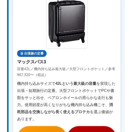
🥈 出張族の定番
マックスパス3
容量42L／機内持ち込み最大級／大型フロントポケット／参考
¥67,320〜（税込）
機内持ち込みサイズで
42Lという最大級の容量
を実現した
出張・短期旅行の定番。大型フロントポケットでPCや書
類をサッと出せ、ベアロンホイールの滑らかな走行も魅
力。使用頻度が高くなりがちな機内持ち込み機こそ、
消
耗部品を交換しながら長く使えるプロテカ
を選ぶ価値が
あります。