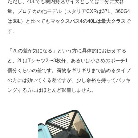
ただし、40Lでも機内持込サイズとしては十分に大容
量。プロテカの他モデル（スタリアCXRは37L、360G4
は38L）と比べても
マックスパス4の40Lは最大クラス
で
す。
「2Lの差が気になる」という方に具体的にお伝えする
と、2LはTシャツ2〜3枚分、あるいは小さめのポーチ1
個分くらいの差です。荷物をギリギリまで詰めるタイプ
の方には効いてくる差ですが、少し余裕を持ってパッキ
ングする方にはほとんど影響しません。