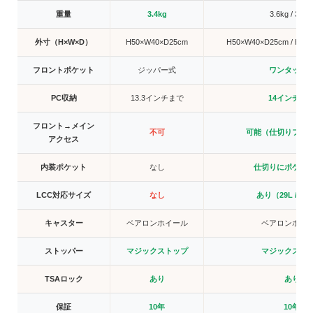
重量
3.4kg
3.6kg / 3.5k
外寸（H×W×D）
H50×W40×D25cm
H50×W40×D25cm / H55
フロントポケット
ジッパー式
ワンタッチ
PC収納
13.3インチまで
14インチま
フロント→メイン
不可
可能（仕切りファ
アクセス
内装ポケット
なし
仕切りにポケッ
LCC対応サイズ
なし
あり（29L / 01
キャスター
ベアロンホイール
ベアロンホイ
ストッパー
マジックストップ
マジックスト
TSAロック
あり
あり
保証
10年
10年