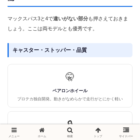
マックスパス3と4で
違いがない部分
も押さえておきま
しょう。ここは両モデルとも優秀です。
キャスター・ストッパー・品質
🤫
ベアロンホイール
プロテカ独自開発。動きがなめらかで走行がとにかく軽い
🔒
メニュー
ホーム
検索
トップ
サイドバー
マジックストップ