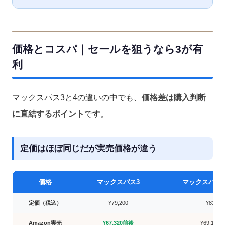
価格とコスパ｜セールを狙うなら3が有
利
マックスパス3と4の違いの中でも、
価格差は購入判断
に直結するポイント
です。
定価はほぼ同じだが実売価格が違う
価格
マックスパス3
マックスパス4
定価（税込）
¥79,200
¥81,40
Amazon実売
¥67,320前後
¥69,190