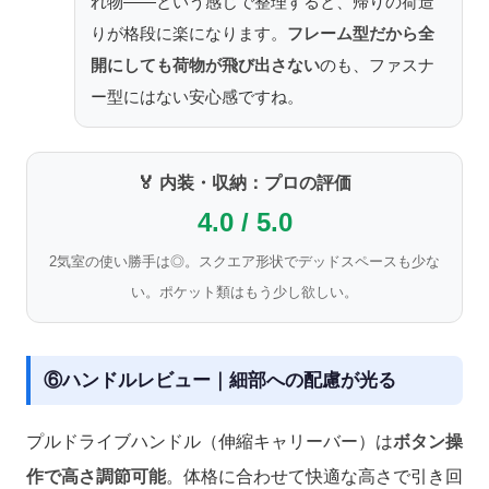
れ物——という感じで整理すると、帰りの荷造
りが格段に楽になります。
フレーム型だから全
開にしても荷物が飛び出さない
のも、ファスナ
ー型にはない安心感ですね。
🏅 内装・収納：プロの評価
4.0 / 5.0
2気室の使い勝手は◎。スクエア形状でデッドスペースも少な
い。ポケット類はもう少し欲しい。
⑥ハンドルレビュー｜細部への配慮が光る
プルドライブハンドル（伸縮キャリーバー）は
ボタン操
作で高さ調節可能
。体格に合わせて快適な高さで引き回