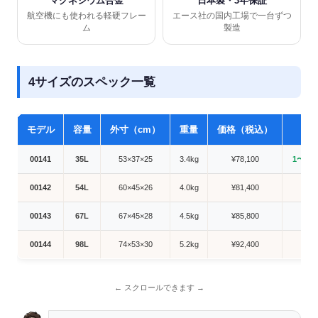
マグネシウム合金
日本製・3年保証
航空機にも使われる軽硬フレー
エース社の国内工場で一台ずつ
ム
製造
4サイズのスペック一覧
モデル
容量
外寸（cm）
重量
価格（税込）
お
00141
35L
53×37×25
3.4kg
¥78,100
1〜2
00142
54L
60×45×26
4.0kg
¥81,400
00143
67L
67×45×28
4.5kg
¥85,800
00144
98L
74×53×30
5.2kg
¥92,400