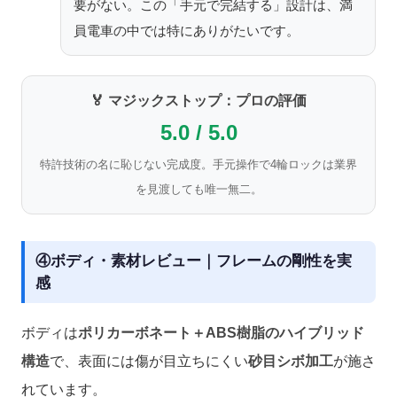
要がない。この「手元で完結する」設計は、満
員電車の中では特にありがたいです。
🏅 マジックストップ：プロの評価
5.0 / 5.0
特許技術の名に恥じない完成度。手元操作で4輪ロックは業界
を見渡しても唯一無二。
④ボディ・素材レビュー｜フレームの剛性を実
感
ボディは
ポリカーボネート＋ABS樹脂のハイブリッド
構造
で、表面には傷が目立ちにくい
砂目シボ加工
が施さ
れています。