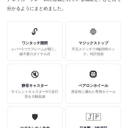
分かるようにまとめました。
🔓
🛑
ワンタッチ開閉
マジックストップ
レバー1つでフレームが開く。
手元スイッチで4輪同時ロッ
鍵不要のダイヤル式
ク。特許技術
🔇
🛞
静音キャスター
ベアロンホイール
サイレントキャスター®で走行
滑走性に優れた専用ホイール
音を大幅低減
🛡️
🇯🇵