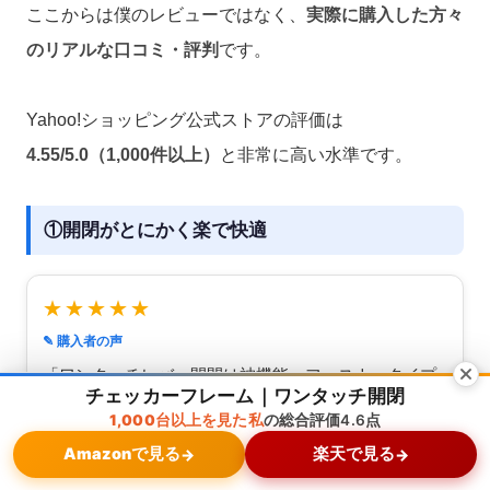
ここからは僕のレビューではなく、
実際に購入した方々
のリアルな口コミ・評判
です。
Yahoo!ショッピング公式ストアの評価は
4.55/5.0（1,000件以上）
と非常に高い水準です。
①開閉がとにかく楽で快適
★★★★★
✎ 購入者の声
「ワンタッチレバー開閉は神機能。ファスナータイプ
チェッカーフレーム｜ワンタッチ開閉
にはもう戻れません。開け閉めが本当にストレスフリ
1,000台以上を見た私
の総合評価4.6点
ーです」
Amazonで見る
楽天で見る
→
→
メニュー
ホーム
検索
トップ
サイドバー