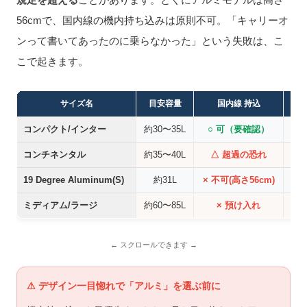
56cmで、国内線の機内持ち込みは原則不可。「キャリーオ
ンって書いてあったのに乗らなかった」という失敗は、こ
こで起きます。
サイズ名
目安容量
国内線 持込
コンパクト/インター
約30〜35L
○ 可（要確認）
コンチネンタル
約35〜40L
△ 超過の恐れ
19 Degree Aluminum(S)
約31L
× 不可(高さ56cm)
国
ミディアム/ラージ
約60〜85L
× 預け入れ
⚠ デザイン一目惚れで「アルミ」を選ぶ前に