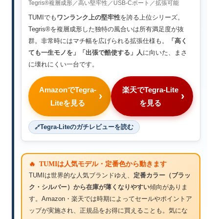
Tegris®複層成形／高い堅牢性／USB-Cポート／拡張可能
TUMIでも
ワンランク上の堅牢性
を誇る上位シリーズ。
Tegris®を複層成形した独特の風合いは所有満足度が抜
群。非常時にはマチ幅を広げられる拡張仕様も。
「高く
ても一生モノを」「出張で酷使する」人
に向いた、まさ
に壊れにくい一台です。
AmazonでTegra-
楽天でTegra-Lite
Liteを見る
を見る
Tegra-Liteのガチレビューを読む
🔥 TUMIは人気モデル・定番色から動きます
TUMIは世界的な人気ブランドゆえ、
定番カラー（ブラッ
ク・シルバー）から在庫が薄くなりやすい
傾向がありま
す。Amazon・楽天では時期によってセールやポイントア
ップが実施され、正規品をお得に買えることも。気にな