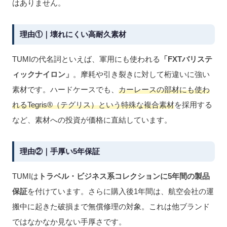
はありません。
理由①｜壊れにくい高耐久素材
TUMIの代名詞といえば、軍用にも使われる
「FXTバリステ
ィックナイロン」
。摩耗や引き裂きに対して桁違いに強い
素材です。ハードケースでも、
カーレースの部材にも使わ
れるTegris®（テグリス）という特殊な複合素材
を採用する
など、素材への投資が価格に直結しています。
理由②｜手厚い5年保証
TUMIは
トラベル・ビジネス系コレクションに5年間の製品
保証
を付けています。さらに購入後1年間は、航空会社の運
搬中に起きた破損まで無償修理の対象。これは他ブランド
ではなかなか見ない手厚さです。