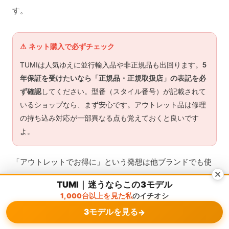
す。
⚠ ネット購入で必ずチェック
TUMIは人気ゆえに並行輸入品や非正規品も出回ります。
5
年保証を受けたいなら「正規品・正規取扱店」の表記を必
ず確認
してください。型番（スタイル番号）が記載されて
いるショップなら、まず安心です。アウトレット品は修理
の持ち込み対応が一部異なる点も覚えておくと良いです
よ。
「アウトレットでお得に」という発想は他ブランドでも使
えます。高級帯を賢く買うコツとして、こちらも応用が利
TUMI｜迷うならこの3モデル
きます。
1,000台以上を見た私
のイチオシ
3モデルを見る
→
メニュー
ホーム
検索
トップ
サイドバー
サムソナイトのアウトレットは安い？