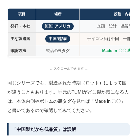
項目
場所
役割・内容
発祥・本社
🇺🇸 アメリカ
企画・設計・品質管理
主な製造国
中国/越/泰
ナイロン系は中国、一部は
確認方法
製品の裏タグ
Made in 〇〇 表
同じシリーズでも、製造された時期（ロット）によって国
が違うこともあります。手元のTUMIがどこ製か気になる人
は、本体内側やボトムの
裏タグ
を見れば「Made in 〇〇」
と書いてあるので確認してみてください。
「中国製だから低品質」は誤解