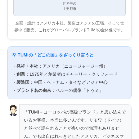
世界中の
主要都市
企画・設計はアメリカ本社、製造はアジアの工場、そして世
界中で販売。これがグローバルブランドTUMIの全体像です。
💡 TUMIの「どこの国」をざっくり言うと
・
発祥・本社
：アメリカ（ニュージャージー州）
・
創業
：1975年／創業者はチャーリー・クリフォード
・
製造国
：中国・ベトナム・タイなどアジア中心
・
ブランド名の由来
：ペルーの偶像「トゥミ」
「TUMI＝ヨーロッパの高級ブランド」と思い込んで
いるお客様、本当に多いんです。リモワ（ドイツ）
と並べて語られることが多いので無理もありませ
ん。でも出自はれっきとしたアメリカ。ビジネスマ