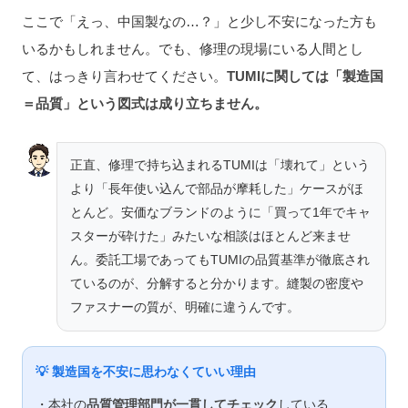
ここで「えっ、中国製なの…？」と少し不安になった方も
いるかもしれません。でも、修理の現場にいる人間とし
て、はっきり言わせてください。
TUMIに関しては「製造国
＝品質」という図式は成り立ちません。
正直、修理で持ち込まれるTUMIは「壊れて」という
より「長年使い込んで部品が摩耗した」ケースがほ
とんど。安価なブランドのように「買って1年でキャ
スターが砕けた」みたいな相談はほとんど来ませ
ん。委託工場であってもTUMIの品質基準が徹底され
ているのが、分解すると分かります。縫製の密度や
ファスナーの質が、明確に違うんです。
💡 製造国を不安に思わなくていい理由
・本社の
品質管理部門が一貫してチェック
している