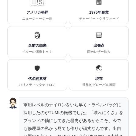
🇺🇸
📅
アメリカ発祥
1975年創業
ニュージャージー州
チャーリー・クリフォード
🗿
🎒
名前の由来
出発点
ペルーの偶像トゥミ
南米レザー輸入
🛡️
🌏
代名詞素材
現在
バリスティックナイロン
世界的グローバル展開
軍用レベルのナイロンをいち早くトラベルバッグに
採用したのがTUMIの転機でした。「壊れにくさ」を
ブランドの軸にしてきた歴史があるからこそ、今で
も修理屋の私から見ても作りが頑丈なんです。出自